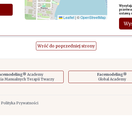
Wysyłaj
przetwa
ustawą 
Leaflet
|
©
OpenStreetMap
Wyś
Wróć do poprzedniej strony
acemodeling®
Academy
Facemodeling®
a Manualnych Terapii Twarzy
Global Academy
| Polityka Prywatności