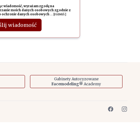
ąc wiadomość, wyrażam zgodę na
rzanie moich danych osobowych zgodnie z
o ochronie danych osobowych
...
[rozwiń]
lij wiadomość
Gabinety Autoryzowane
Facemodeling®
Academy