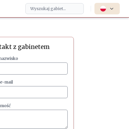
takt z gabinetem
 nazwisko
 e-mail
omość