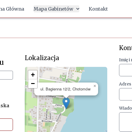
na Główna
Mapa Gabinetów
Kontakt
Kon
Lokalizacja
Imię i
ku
+
−
Adres
×
ul. Bagienna 12/2, Chotomów
lska
Wiad