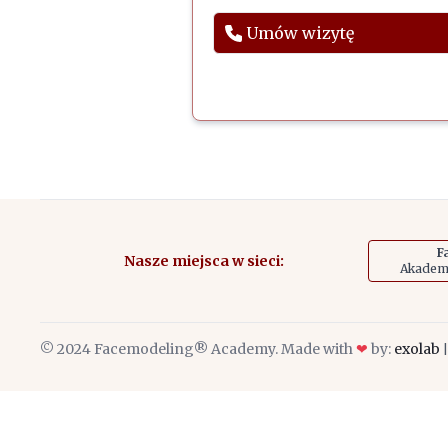
Umów wizytę
F
Nasze miejsca w sieci:
Akademi
© 2024
Facemodeling® Academy
. Made with
❤
by:
exolab