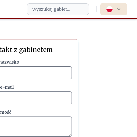
takt z gabinetem
 nazwisko
 e-mail
omość