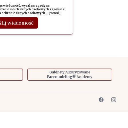
ąc wiadomość, wyrażam zgodę na
rzanie moich danych osobowych zgodnie z
o ochronie danych osobowych
...
[rozwiń]
lij wiadomość
Gabinety Autoryzowane
Facemodeling®
Academy