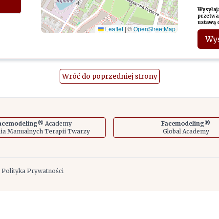
Wysyłaj
przetwa
ustawą 
Leaflet
|
©
OpenStreetMap
Wyś
Wróć do poprzedniej strony
acemodeling®
Academy
Facemodeling®
a Manualnych Terapii Twarzy
Global Academy
| Polityka Prywatności