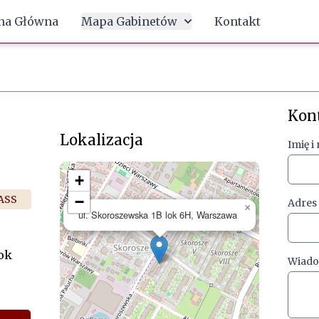
na Główna
Mapa Gabinetów
Kontakt
Kon
Lokalizacja
Imię i
+
ASS
−
Adres
×
ul. Skoroszewska 1B lok 6H, Warszawa
lok
Wiad