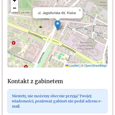
+
−
×
ul. Jagiellońska 69, Kielce
Leaflet
|
©
OpenStreetMap
Kontakt z gabinetem
Niestety, nie możemy obecnie przyjąć Twojej
wiadomości, ponieważ gabinet nie podał adresu e-
mail.