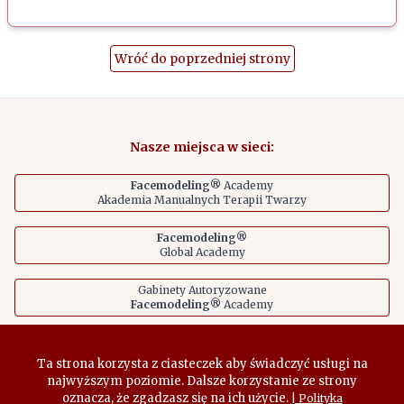
Wróć do poprzedniej strony
Nasze miejsca w sieci:
Facemodeling®
Academy
Akademia Manualnych Terapii Twarzy
Facemodeling®
Global Academy
Gabinety Autoryzowane
Facemodeling®
Academy
Ta strona korzysta z ciasteczek aby świadczyć usługi na
© 2024
Facemodeling® Academy
. Made with
❤
by:
exolab
|
najwyższym poziomie. Dalsze korzystanie ze strony
Polityka Prywatności
oznacza, że zgadzasz się na ich użycie.
| Polityka